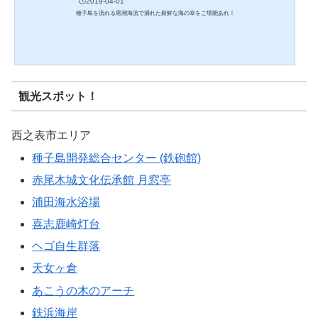
🕒️2019-04-01
種子島を流れる黒潮海流で捕れた新鮮な海の幸をご堪能あれ！
観光スポット！
西之表市エリア
種子島開発総合センター (鉄砲館)
赤尾木城文化伝承館 月窓亭
浦田海水浴場
喜志鹿崎灯台
ヘゴ自生群落
天女ヶ倉
あこうの木のアーチ
鉄浜海岸