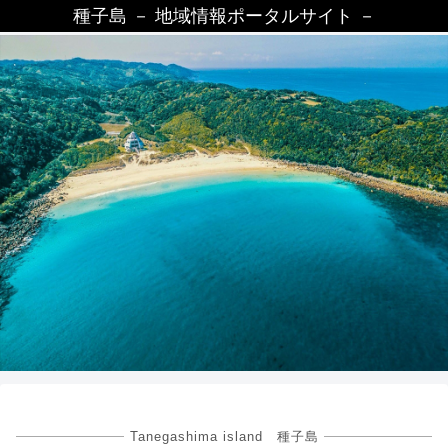
種子島 － 地域情報ポータルサイト －
Tanegashima island 種子島